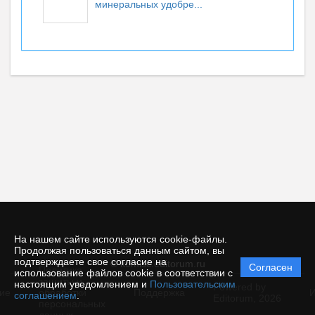
минеральных удобре...
На нашем сайте используются cookie-файлы.
Продолжая пользоваться данным сайтом, вы
подтверждаете свое согласие на
© komisc.editorum.ru
Согласен
Политика
использование файлов cookie в соответствии с
защиты и
настоящим уведомлением и
Пользовательским
Powered by
ие
обработки
Поддержка
И
соглашением
.
Editorum,
2026
персональных