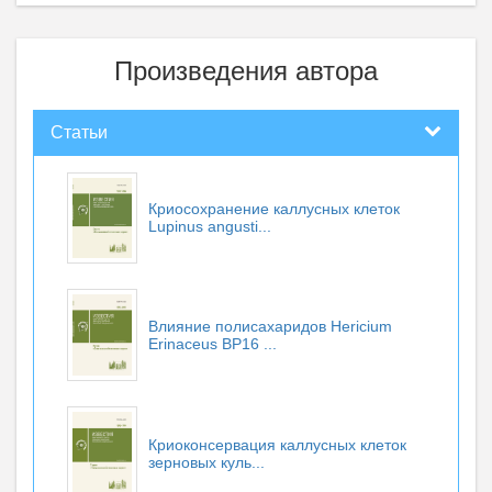
Произведения автора
Статьи
Криосохранение каллусных клеток
Lupinus angusti...
Влияние полисахаридов Нericium
Erinaceus BP16 ...
Криоконсервация каллусных клеток
зерновых куль...