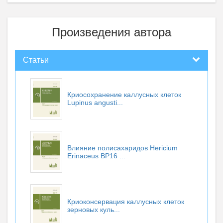
Произведения автора
Статьи
Криосохранение каллусных клеток
Lupinus angusti...
Влияние полисахаридов Нericium
Erinaceus BP16 ...
Криоконсервация каллусных клеток
зерновых куль...