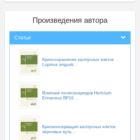
Произведения автора
Статьи
Криосохранение каллусных клеток
Lupinus angusti...
Влияние полисахаридов Нericium
Erinaceus BP16 ...
Криоконсервация каллусных клеток
зерновых куль...